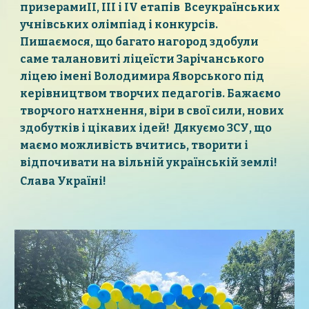
призерамиІІ, ІІІ і ІV етапів Всеукраїнських
учнівських олімпіад і конкурсів.
Пишаємося, що багато нагород здобули
саме талановиті ліцеїсти Зарічанського
ліцею імені Володимира Яворського під
керівництвом творчих педагогів. Бажаємо
творчого натхнення, віри в свої сили, нових
здобутків і цікавих ідей! Дякуємо ЗСУ, що
маємо можливість вчитись, творити і
відпочивати на вільній українській землі!
Слава Україні!