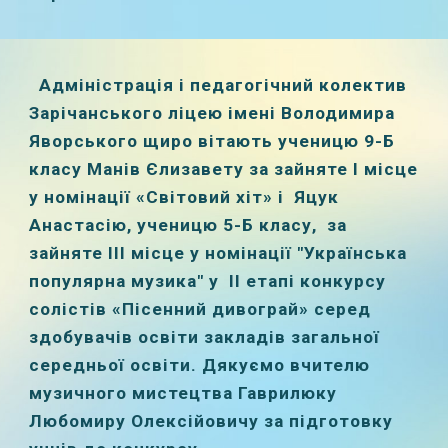
Адміністрація і педагогічний колектив
Зарічанського ліцею імені Володимира
Яворського щиро вітають ученицю 9-Б
класу Манів Єлизавету за зайняте І місце
у номінації «Світовий хіт» і Яцук
Анастасію, ученицю 5-Б класу, за
зайняте ІІІ місце у номінації "Українська
популярна музика" у ІІ етапі конкурсу
солістів «Пісенний дивограй» серед
здобувачів освіти закладів загальної
середньої освіти. Дякуємо вчителю
музичного мистецтва Гаврилюку
Любомиру Олексійовичу за підготовку