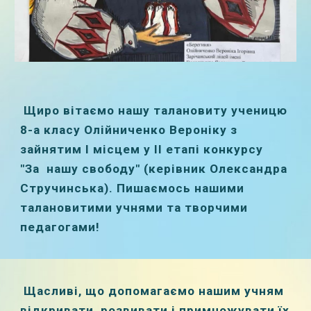
Щиро вітаємо нашу талановиту ученицю
8-а класу Олійниченко Вероніку з
зайнятим І місцем у ІІ етапі конкурсу
"За нашу свободу" (керівник Олександра
Стручинська). Пишаємось нашими
талановитими учнями та творчими
педагогами!
Щасливі, що допомагаємо нашим учням
відкривати, розвивати і примножувати їх