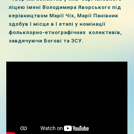
ліцею імені Володимира Яворського під
керівництвом Марії Чіх, Марії Панівник
здобув І місце в І етапі у номінації
фольклорно-етнографічних колективів,
завдячуючи Богові та ЗСУ.