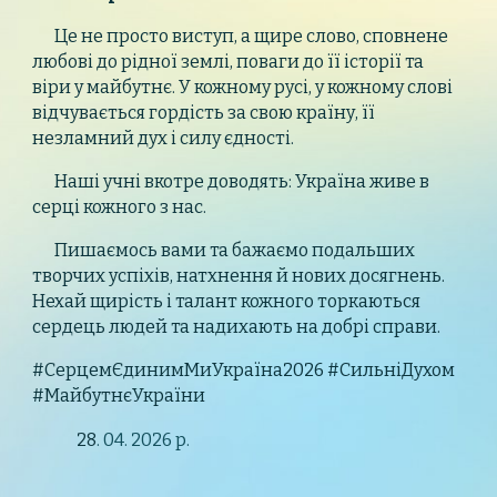
Це не просто виступ, а щире слово, сповнене
любові до рідної землі, поваги до її історії та
віри у майбутнє. У кожному русі, у кожному слові
відчувається гордість за свою країну, її
незламний дух і силу єдності.
Наші учні вкотре доводять: Україна живе в
серці кожного з нас.
Пишаємось вами та бажаємо подальших
творчих успіхів, натхнення й нових досягнень.
Нехай щирість і талант кожного торкаються
сердець людей та надихають на добрі справи.
#СерцемЄдинимМиУкраїна2026 #СильніДухом
#МайбутнєУкраїни
28
. 04. 2026 р.