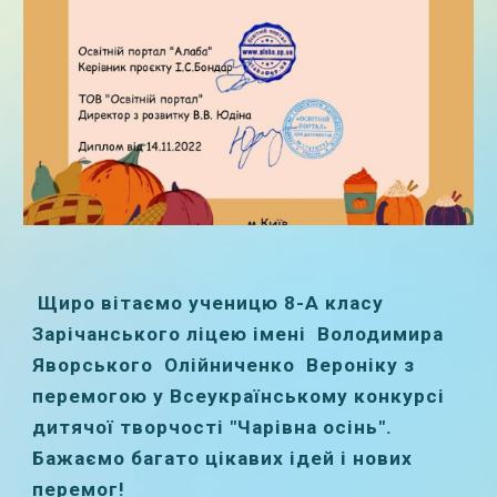
Щиро вітаємо ученицю 8-А класу
Зарічанського ліцею імені Володимира
Яворського Олійниченко Вероніку з
перемогою у Всеукраїнському конкурсі
дитячої творчості "Чарівна осінь".
Бажаємо багато цікавих ідей і нових
перемог!