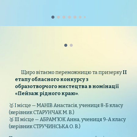
Щиро вітаємо переможницю та призерку
ІІ
етапу обласного конкурсу з
образотворчого мистецтва в номінації
«Пейзаж рідного краю»
.
🥇 І місце — МАНІВ Анастасія, учениця 8-Б класу
(керівник СТАРУНЧАК М. В.)
🥉 ІІІ місце — АБРАМ'ЮК Анна, учениця 9-А класу
(керівник СТРУЧИНСЬКА О. В.)