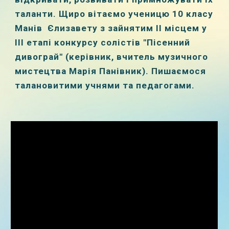
таланти. Щиро вітаємо ученицю 10 класу
Манів Єлизавету з зайнятим ІІ місцем у
ІІІ етапі конкурсу солістів "Пісенний
дивограй" (керівник, вчитель музичного
мистецтва Марія Панівник). Пишаємося
талановитими учнями та педагогами.