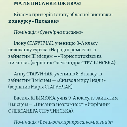
МАГІЯ ПИСАНКИ ОЖИВАЄ!
Вітаємо призерів І етапу обласної виставки-
конкурсу «Писанки»
Номінація «Сувенірна писанка»
Ілону СТАРУНЧАК, ученицю 3-А класу,
вихованку гуртка «Народні ремесла» із
зайнятим ІІІ місцем — «Чорнопотоківська
писанка» (керівник Олександра СТРУЧИНСЬКА);
Анну СТАРУНЧАК, ученицю 8-Б класу, із
зайнятим ІІ місцем — «Символ миру і надії»
(керівник Марія СТАРУНЧАК);
Василя КЛИМЮКА, учня 9-А класу, із зайнятим
ІІ місцем — «Писанка незламності» (керівник
ОЛЕКСАНДРА СТРУЧИНСЬКА).
Номінація «Великодня прикраса, композиція»