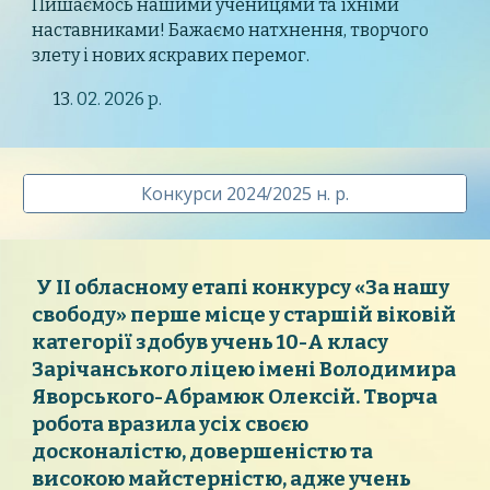
Пишаємось нашими ученицями та їхніми
наставниками! Бажаємо натхнення, творчого
злету і нових яскравих перемог.
13
. 0
2
. 2026 р.
Конкурси 2024/2025 н. р.
У ІІ обласному етапі конкурсу «За нашу
свободу» перше місце у старшій віковій
категорії здобув учень 10-А класу
Зарічанського ліцею імені Володимира
Яворського-Абрамюк Олексій. Творча
робота вразила усіх своєю
досконалістю, довершеністю та
високою майстерністю, адже учень