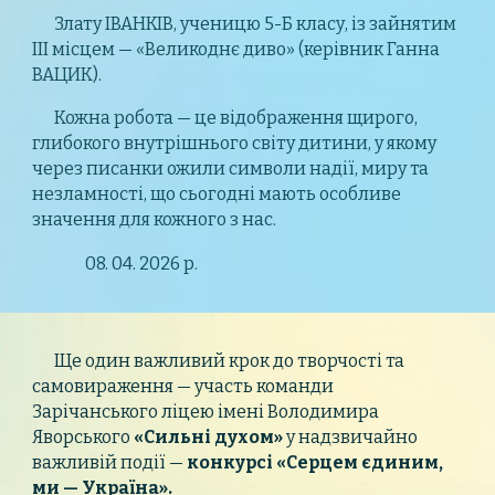
Злату ІВАНКІВ, ученицю 5-Б класу, із зайнятим
ІІІ місцем — «Великоднє диво» (керівник Ганна
ВАЦИК).
Кожна робота — це відображення щирого,
глибокого внутрішнього світу дитини, у якому
через писанки ожили символи надії, миру та
незламності, що сьогодні мають особливе
значення для кожного з нас.
08. 04. 2026 р.
Ще один важливий крок до творчості та
самовираження — участь команди
Зарічанського ліцею імені Володимира
Яворського
«Сильні духом»
у надзвичайно
важливій події —
конкурсі «Серцем єдиним,
ми — Україна».