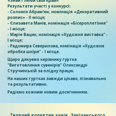
«Знай і люби свій край»
Результати участі у конкурсі:
- Соломія Абрам’юк, номінація «Декоративний
розпис» - ІІ місце;
- Єлизавета Манів, номінація «Бісероплетіння"
- I місце;
- Марія Вацик, номінація «Художня виставка" -
I місце;
- Радомира Северилова, номінація «Художня
обробка шкіри" - І місце.
Щиро дякуємо керівнику гуртка
"Виготовлення сувенірів" Олександрі
Стручинській за плідну працю.
На наших гуртках завжди цікаво, пізнавально
та результативно.
Радіємо кожним новим досягненням.
Творчий колектив учнів Зарічанського