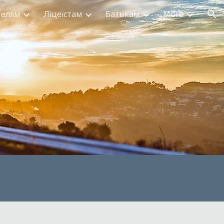
телям
Ліцеїстам
Батькам
More
ion