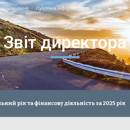
не навчання
Публічна інформація ст. 30 Закону України "Про освіту"
Вчи
ip to main content
Skip to navigat
Звіт директора
ьний рік та фінансову діяльність за 2025 рік